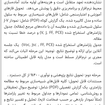
نشان‌دهنده تعهد متقابل است و هزینه‌های اولیه مانند آماده‌سازی
محیط نرم‌افزار و برنامه‌ریزی دقیق را پوشش می‌دهد. تحویل فازهای
آموزشی و اعتبارسنجی شامل: فایل‌های شبیه‌سازی مربوط به سلول
ساده و مدل کالیبره شده. یک گزارش کوتاه (PDF) شامل: نمودار J-V
سلول شبیه‌سازی شده و مقایسه آن با داده‌های مرجع (مقاله). جدول
پارامترهای استخراج شده (V, J, FF, PCE) و درصد خطا نسبت به
مقاله.
جدول پارامترهای استخراج شده (Voc, Jsc , FF, PCE) یک جلسه
آنلاین برای ارائه و توضیح نتایج. توجیه: این مرحله اثبات می‌کند که
مجری بر نرم‌افزار مسلط است و مدل پایه قابل اطمینانی ساخته
است.
مرحله دوم: تحویل نتایج پژوهشی و نوآوری - 40% از کل دستمزد .
مستندات قابل تحویل: کلیه فایل‌های شبیه‌سازی مربوط به مطالعه
پارامتری. یک گزارش تفصیلی (PDF) شامل: توضیح سوال تحقیقاتی
و روش‌شناسی. تمامی نمودارها و جداول مربوط به تغییر پارامترها
(مثلاً نمودار بازدهی بر حسب ضخامت لایه). تحلیل و تفسیر نتایج و