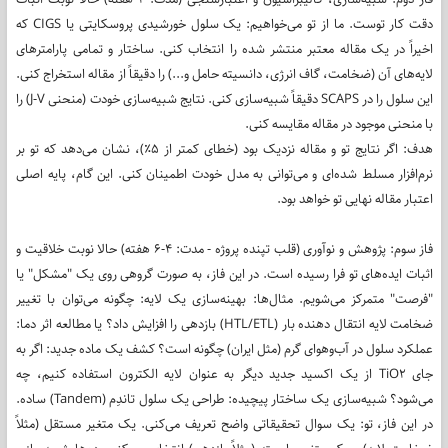
دقت کار توست. ما از تو می‌خواهیم: یک سلول خورشیدی پروسکایتی یا CIGS که
اخیراً در یک مقاله معتبر منتشر شده را انتخاب کنی. ساختار و تمامی پارامترهای
لایه‌های آن (ضخامت، گاف انرژی، دانسیته حامل و...) را دقیقاً از مقاله استخراج کنی.
این سلول را در SCAPS دقیقاً شبیه‌سازی کنی. نتایج شبیه‌سازی خودت (منحنی J-V) را
با منحنی موجود در مقاله مقایسه کنی.
هدف: اگر نتایج تو و مقاله نزدیک بود (خطای کمتر از ۵٪)، نشان می‌دهد که تو بر
نرم‌افزار مسلط شده‌ای و می‌توانی به مدل خودت اطمینان کنی. این گام، پایه اصلی
اعتبار مقاله نهایی تو خواهد بود.
فاز سوم: پژوهش و نوآوری (قلب تپنده پروژه - مدت: ۴-۶ هفته) حالا نوبت خلاقیت و
اثبات ایده‌های تو فرا رسیده است. در این فاز، به صورت گروهی روی یک "مشکل" یا
"فرصت" متمرکز می‌شویم. مثال‌ها: بهینه‌سازی یک لایه: چگونه می‌توان با تغییر
ضخامت لایه انتقال دهنده بار (HTL/ETL) بازدهی را افزایش داد؟ یا مطالعه اثر دما:
عملکرد سلول در آب‌وهوای گرم (مثل ایران) چگونه است؟ کشف یک ماده جدید: اگر به
جای TiO2 از یک اکسید جدید دیگر به عنوان لایه الکترون استفاده کنیم، چه
می‌شود؟ شبیه‌سازی یک ساختار پیچیده: طراحی یک سلول تاندِم (Tandem) ساده.
در این فاز، تو: یک سوال تحقیقاتی واضح تعریف می‌کنی. یک متغیر مستقل (مثلاً