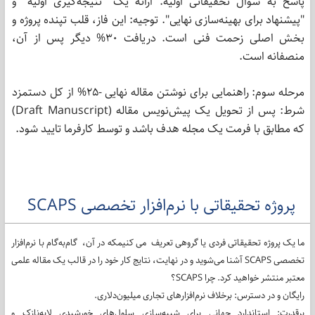
پاسخ به سوال تحقیقاتی اولیه. ارائه یک "نتیجه‌گیری اولیه" و
"پیشنهاد برای بهینه‌سازی نهایی". توجیه: این فاز، قلب تپنده پروژه و
بخش اصلی زحمت فنی است. دریافت ۳۰% دیگر پس از آن،
منصفانه است.
مرحله سوم: راهنمایی برای نوشتن مقاله نهایی -25% از کل دستمزد
شرط: پس از تحویل یک پیش‌نویس مقاله (Draft Manuscript)
که مطابق با فرمت یک مجله هدف باشد و توسط کارفرما تایید شود.
پروژه تحقیقاتی با نرم‌افزار تخصصی SCAPS
ما یک پروژه تحقیقاتی فردی یا گروهی تعریف می کنیمکه در آن، گام‌به‌گام با نرم‌افزار
تخصصی SCAPS آشنا می‌شوید و در نهایت، نتایج کار خود را در قالب یک مقاله علمی
معتبر منتشر خواهید کرد. چرا SCAPS؟
رایگان و در دسترس: برخلاف نرم‌افزارهای تجاری میلیون‌دلاری.
پرقدرت: استاندارد جهانی برای شبیه‌سازی سلول‌های خورشیدی لایه‌نازک و