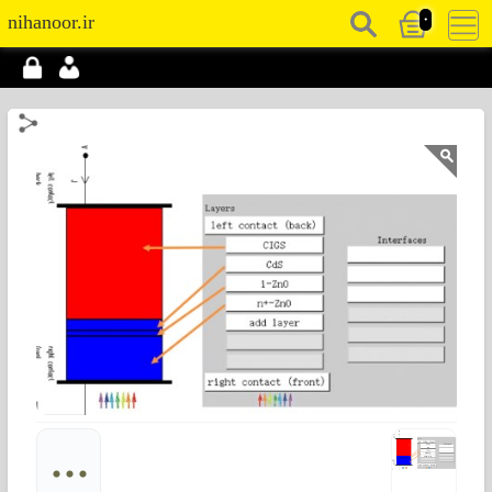
0
nihanoor.ir
...