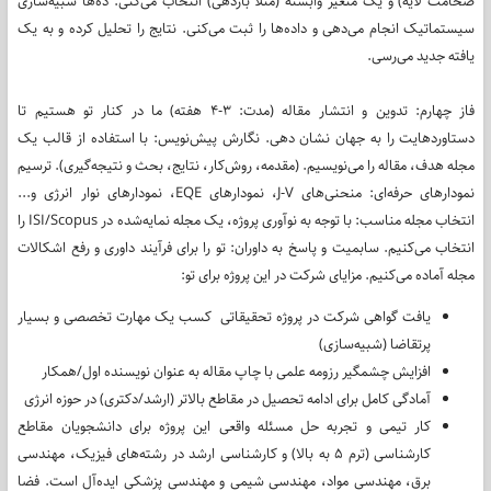
ضخامت لایه) و یک متغیر وابسته (مثلاً بازدهی) انتخاب می‌کنی. ده‌ها شبیه‌سازی
سیستماتیک انجام می‌دهی و داده‌ها را ثبت می‌کنی. نتایج را تحلیل کرده و به یک
یافته جدید می‌رسی.
فاز چهارم: تدوین و انتشار مقاله (مدت: ۳-۴ هفته) ما در کنار تو هستیم تا
دستاوردهایت را به جهان نشان دهی. نگارش پیش‌نویس: با استفاده از قالب یک
مجله هدف، مقاله را می‌نویسیم. (مقدمه، روش‌کار، نتایج، بحث و نتیجه‌گیری). ترسیم
نمودارهای حرفه‌ای: منحنی‌های J-V، نمودارهای EQE، نمودارهای نوار انرژی و...
انتخاب مجله مناسب: با توجه به نوآوری پروژه، یک مجله نمایه‌شده در ISI/Scopus را
انتخاب می‌کنیم. سابمیت و پاسخ به داوران: تو را برای فرآیند داوری و رفع اشکالات
مجله آماده می‌کنیم. مزایای شرکت در این پروژه برای تو:
یافت گواهی شرکت در پروژه تحقیقاتی کسب یک مهارت تخصصی و بسیار
پرتقاضا (شبیه‌سازی)
افزایش چشمگیر رزومه علمی با چاپ مقاله به عنوان نویسنده اول/همکار
آمادگی کامل برای ادامه تحصیل در مقاطع بالاتر (ارشد/دکتری) در حوزه انرژی
کار تیمی و تجربه حل مسئله واقعی این پروژه برای دانشجویان مقاطع
کارشناسی (ترم ۵ به بالا) و کارشناسی ارشد در رشته‌های فیزیک، مهندسی
برق، مهندسی مواد، مهندسی شیمی و مهندسی پزشکی ایده‌آل است. فضا