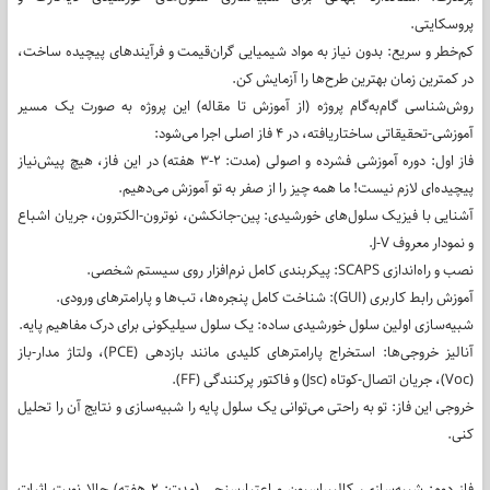
پروسکایتی.
کم‌خطر و سریع: بدون نیاز به مواد شیمیایی گران‌قیمت و فرآیندهای پیچیده ساخت،
در کمترین زمان بهترین طرح‌ها را آزمایش کن.
روش‌شناسی گام‌به‌گام پروژه (از آموزش تا مقاله) این پروژه به صورت یک مسیر
آموزشی-تحقیقاتی ساختاریافته، در ۴ فاز اصلی اجرا می‌شود:
فاز اول: دوره آموزشی فشرده و اصولی (مدت: ۲-۳ هفته) در این فاز، هیچ پیش‌نیاز
پیچیده‌ای لازم نیست! ما همه چیز را از صفر به تو آموزش می‌دهیم.
آشنایی با فیزیک سلول‌های خورشیدی: پین-جانکشن، نوترون-الکترون، جریان اشباع
و نمودار معروف J-V.
نصب و راه‌اندازی SCAPS: پیکربندی کامل نرم‌افزار روی سیستم شخصی.
آموزش رابط کاربری (GUI): شناخت کامل پنجره‌ها، تب‌ها و پارامترهای ورودی.
شبیه‌سازی اولین سلول خورشیدی ساده: یک سلول سیلیکونی برای درک مفاهیم پایه.
آنالیز خروجی‌ها: استخراج پارامترهای کلیدی مانند بازدهی (PCE)، ولتاژ مدار-باز
(Voc)، جریان اتصال-کوتاه (Jsc) و فاکتور پرکنندگی (FF).
خروجی این فاز: تو به راحتی می‌توانی یک سلول پایه را شبیه‌سازی و نتایج آن را تحلیل
کنی.
فاز دوم: شبیه‌سازی، کالیبراسیون و اعتبارسنجی (مدت: ۲ هفته) حالا نوبت اثبات